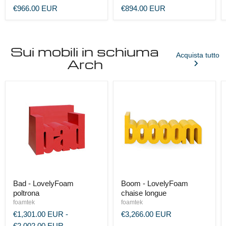
€966.00 EUR
€894.00 EUR
Sui mobili in schiuma
Acquista tutto
Arch
Bad - LovelyFoam
Boom - LovelyFoam
poltrona
chaise longue
foamtek
foamtek
€1,301.00 EUR
-
€3,266.00 EUR
€2,002.00 EUR