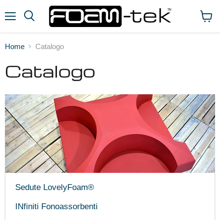
Menu
Visual
il
carrel
Home
Catalogo
Catalogo
Sedute LovelyFoam®
INfiniti Fonoassorbenti